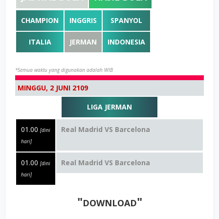
CHAMPION
INGGRIS
SPANYOL
ITALIA
JERMAN
INDONESIA
*Semua waktu yang digunakan adalah WIB
MINGGU, 2 JUNI 2109
LIGA JERMAN
01.00
Real Madrid VS Barcelona
[dini
hari]
01.00
Real Madrid VS Barcelona
[dini
hari]
"
"
DOWNLOAD