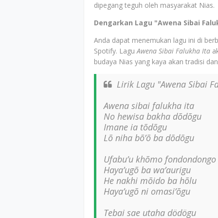
dipegang teguh oleh masyarakat Nias.
Dengarkan Lagu "Awena Sibai Faluk
Anda dapat menemukan lagu ini di berb
Spotify. Lagu
Awena Sibai Falukha Ita
ak
budaya Nias yang kaya akan tradisi da
Lirik Lagu "Awena Sibai Fa
Awena sibai falukha ita
No hewisa bakha dõdõgu
Imane ia tõdõgu
Lõ niha bõ’õ ba dõdõgu
Ufabu’u khõmo fondondongo
Haya’ugõ ba wa’aurigu
He nakhi mõido ba hõlu
Haya’ugõ ni omasi’õgu
Tebai sae utaha dödögu