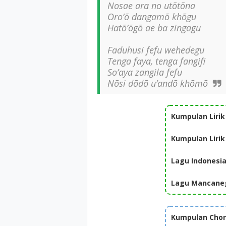
Nosae ara no utõtõna
Oro’õ dangamõ khõgu
Hatõ’õgõ ae ba zingagu
Faduhusi fefu wehedegu
Tenga faya, tenga fangifi
So’aya zangila fefu
Nõsi dõdõ u’andõ khõmõ
Kumpulan Lirik
Kumpulan Lirik
Lagu Indonesi
Lagu Mancane
Kumpulan Chord