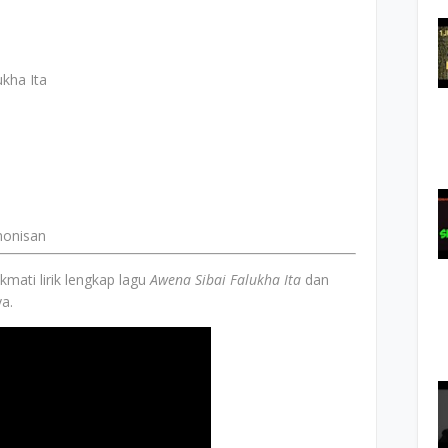
ukha Ita
monisan
mati lirik lengkap lagu
Awena Sibai Falukha Ita
dan
a.