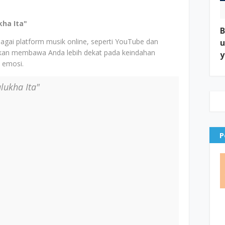
ha Ita"
B
agai platform musik online, seperti YouTube dan
u
an membawa Anda lebih dekat pada keindahan
y
n emosi.
lukha Ita"
P