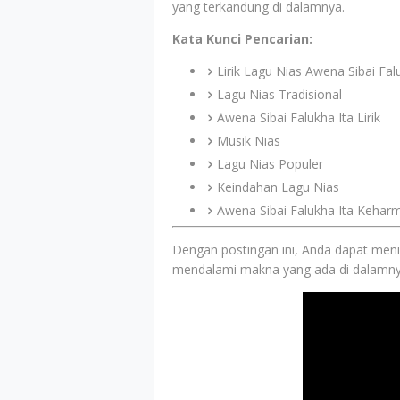
yang terkandung di dalamnya.
Kata Kunci Pencarian:
Lirik Lagu Nias Awena Sibai Fal
Lagu Nias Tradisional
Awena Sibai Falukha Ita Lirik
Musik Nias
Lagu Nias Populer
Keindahan Lagu Nias
Awena Sibai Falukha Ita Kehar
Dengan postingan ini, Anda dapat menik
mendalami makna yang ada di dalamny