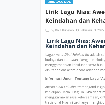
LIRIK LAGU NIAS
Lirik Lagu Nias: Awe
Keindahan dan Keh
by
Raja Bunglon
Februari 03, 2025
Lirik Lagu Nias: Awen
Keindahan dan Keha
Lagu
Awena Sibai Falukha Ita
adalah sal
budaya dan perasaan. Dengan melodi ya
menggambarkan kehidupan serta hubung
diputar dalam acara-acara adat dan me
Informasi Umum Tentang Lagu "Awe
Awena Sibai Falukha Ita
mengandung pe
kehidupan. Melalui lagu ini, kita dapa
mengutamakan rasa kebersamaan, cinta
tradisional Nias ini tak hanya menghibur