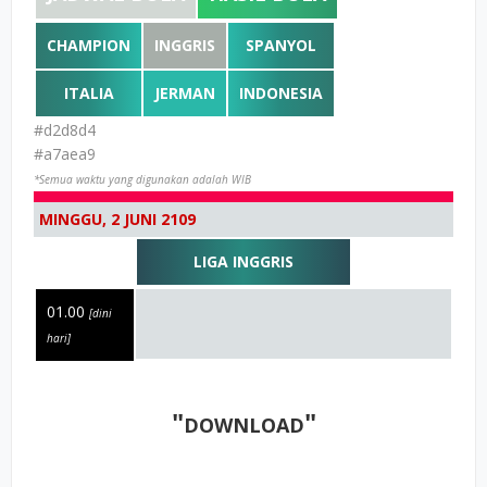
CHAMPION
INGGRIS
SPANYOL
ITALIA
JERMAN
INDONESIA
#d2d8d4
#a7aea9
*Semua waktu yang digunakan adalah WIB
MINGGU, 2 JUNI 2109
LIGA INGGRIS
01.00
[dini
hari]
"
"
DOWNLOAD