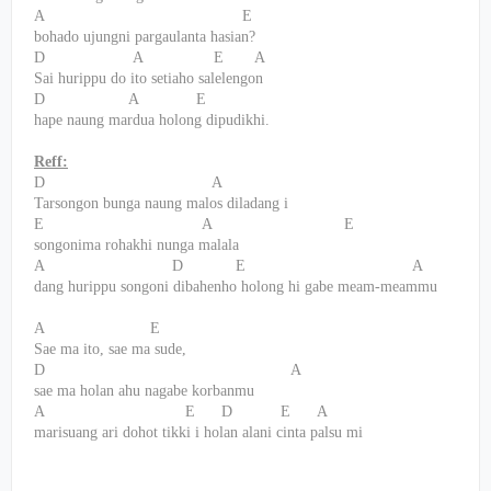
A
E
bohado ujungni pargaulanta hasian?
D
A
E
A
Sai hurippu do ito setiaho salelengon
D
A
E
hape naung mardua holong dipudikhi.
Reff:
D
A
Tarsongon bunga naung malos diladang i
E
A
E
songonima rohakhi nunga malala
A
D
E
A
dang hurippu songoni dibahenho holong hi gabe meam-meammu
A
E
Sae ma ito, sae ma sude,
D
A
sae ma holan ahu nagabe korbanmu
A
E
D
E
A
marisuang ari dohot tikki i holan alani cinta palsu mi