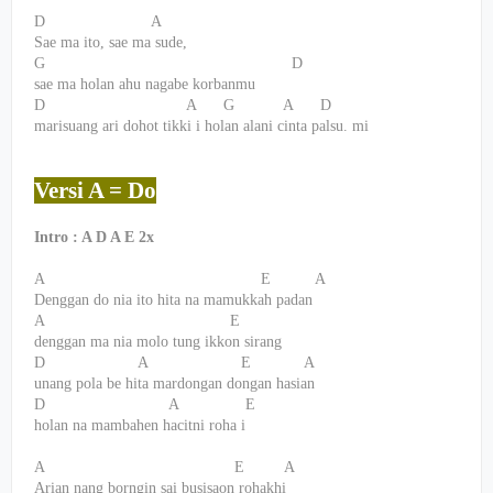
D
A
Sae ma ito, sae ma sude,
G
D
sae ma holan ahu nagabe korbanmu
D
A
G
A
D
marisuang ari dohot tikki i holan alani cinta palsu. mi
Versi A = Do
Intro : A D A E 2x
A
E
A
Denggan do nia ito hita na mamukkah padan
A
E
denggan ma nia molo tung ikkon sirang
D
A
E
A
unang pola be hita mardongan dongan hasian
D
A
E
holan na mambahen hacitni roha i
A
E
A
Arian nang borngin sai busisaon rohakhi