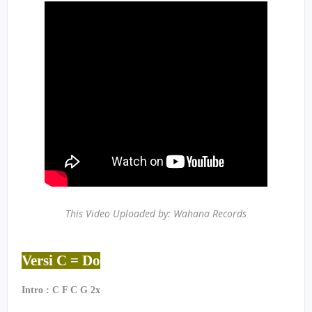
This Video Uploaded by: Wahana Records
Versi C = Do
Intro : C F C G 2x