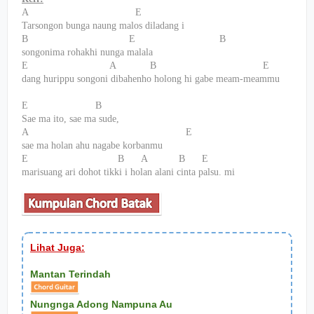
A
E
Tarsongon bunga naung malos diladang i
B
E
B
songonima rohakhi nunga malala
E
A
B
E
dang hurippu songoni dibahenho holong hi gabe meam-meammu
E
B
Sae ma ito, sae ma sude,
A
E
sae ma holan ahu nagabe korbanmu
E
B
A
B
E
marisuang ari dohot tikki i holan alani cinta palsu. mi
Lihat Juga:
Mantan Terindah
Nungnga Adong Nampuna Au