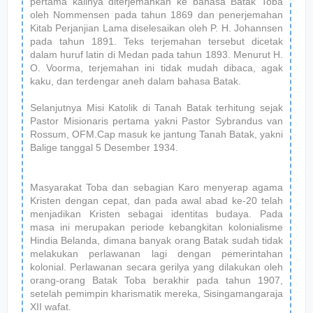
pertama kalinya diterjemahkan ke bahasa Batak Toba
oleh Nommensen pada tahun 1869 dan penerjemahan
Kitab Perjanjian Lama diselesaikan oleh P. H. Johannsen
pada tahun 1891. Teks terjemahan tersebut dicetak
dalam huruf latin di Medan pada tahun 1893. Menurut H.
O. Voorma, terjemahan ini tidak mudah dibaca, agak
kaku, dan terdengar aneh dalam bahasa Batak.
Selanjutnya Misi Katolik di Tanah Batak terhitung sejak
Pastor Misionaris pertama yakni Pastor Sybrandus van
Rossum, OFM.Cap masuk ke jantung Tanah Batak, yakni
Balige tanggal 5 Desember 1934.
Masyarakat Toba dan sebagian Karo menyerap agama
Kristen dengan cepat, dan pada awal abad ke-20 telah
menjadikan Kristen sebagai identitas budaya. Pada
masa ini merupakan periode kebangkitan kolonialisme
Hindia Belanda, dimana banyak orang Batak sudah tidak
melakukan perlawanan lagi dengan pemerintahan
kolonial. Perlawanan secara gerilya yang dilakukan oleh
orang-orang Batak Toba berakhir pada tahun 1907,
setelah pemimpin kharismatik mereka, Sisingamangaraja
XII wafat.