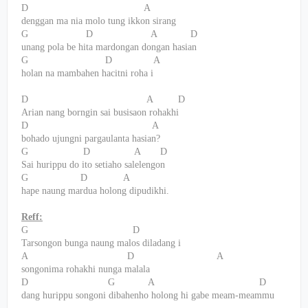
D
A
denggan ma nia molo tung ikkon sirang
G
D
A
D
unang pola be hita mardongan dongan hasian
G
D
A
holan na mambahen hacitni roha i
D
A
D
Arian nang borngin sai busisaon rohakhi
D
A
bohado ujungni pargaulanta hasian?
G
D
A
D
Sai hurippu do ito setiaho salelengon
G
D
A
hape naung mardua holong dipudikhi.
Reff:
G
D
Tarsongon bunga naung malos diladang i
A
D
A
songonima rohakhi nunga malala
D
G
A
D
dang hurippu songoni dibahenho holong hi gabe meam-meammu