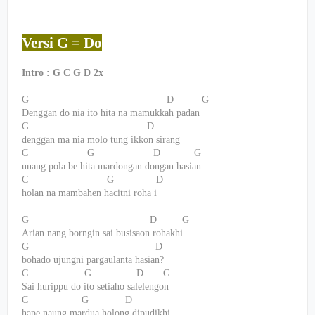
Versi G = Do
Intro : G C G D 2x
G
D
G
Denggan do nia ito hita na mamukkah padan
G
D
denggan ma nia molo tung ikkon sirang
C
G
D
G
unang pola be hita mardongan dongan hasian
C
G
D
holan na mambahen hacitni roha i
G
D
G
Arian nang borngin sai busisaon rohakhi
G
D
bohado ujungni pargaulanta hasian?
C
G
D
G
Sai hurippu do ito setiaho salelengon
C
G
D
hape naung mardua holong dipudikhi.