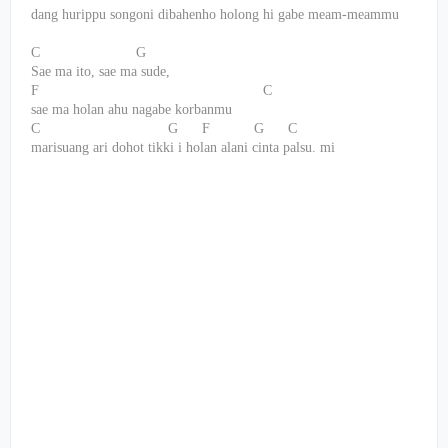
dang hurippu songoni dibahenho holong hi gabe meam-meammu
C
G
Sae ma ito, sae ma sude,
F
C
sae ma holan ahu nagabe korbanmu
C
G
F
G
C
marisuang ari dohot tikki i holan alani cinta palsu. mi