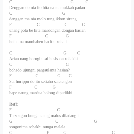
C
G
C
Denggan do nia ito hita na mamukkah padan
C
G
denggan ma nia molo tung ikkon sirang
F
C
G
C
unang pola be hita mardongan dongan hasian
F
C
G
holan na mambahen hacitni roha i
C
G
C
Arian nang borngin sai busisaon rohakhi
C
G
bohado ujungni pargaulanta hasian?
F
C
G
C
Sai hurippu do ito setiaho salelengon
F
C
G
hape naung mardua holong dipudikhi.
Reff:
F
C
Tarsongon bunga naung malos diladang i
G
C
G
songonima rohakhi nunga malala
C
F
G
C