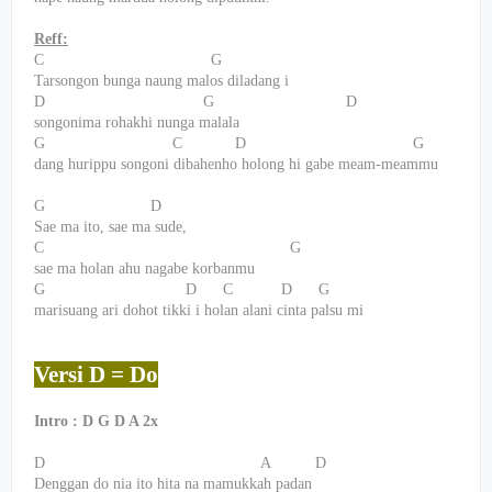
Reff:
C
G
Tarsongon bunga naung malos diladang i
D
G
D
songonima rohakhi nunga malala
G
C
D
G
dang hurippu songoni dibahenho holong hi gabe meam-meammu
G
D
Sae ma ito, sae ma sude,
C
G
sae ma holan ahu nagabe korbanmu
G
D
C
D
G
marisuang ari dohot tikki i holan alani cinta palsu mi
Versi D = Do
Intro : D G D A 2x
D
A
D
Denggan do nia ito hita na mamukkah padan