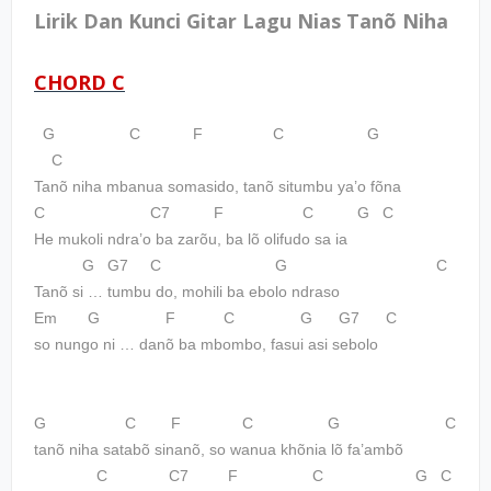
Lirik Dan Kunci Gitar Lagu Nias Tanõ Niha
CHORD C
G C F C G
C
Tanõ niha mbanua somasido, tanõ situmbu ya’o fõna
C C7 F C G C
He mukoli ndra’o ba zarõu, ba lõ olifudo sa ia
G G7 C G C
Tanõ si … tumbu do, mohili ba ebolo ndraso
Em G F C G G7 C
so nungo ni … danõ ba mbombo, fasui asi sebolo
G C F C G C
tanõ niha satabõ sinanõ, so wanua khõnia lõ fa’ambõ
C C7 F C G C