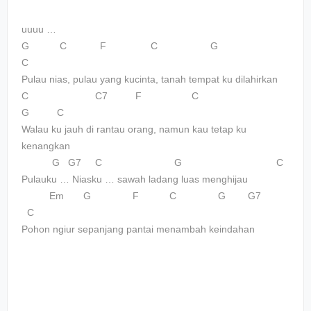
uuuu …
G C F C G
C
Pulau nias, pulau yang kucinta, tanah tempat ku dilahirkan
C C7 F C
G C
Walau ku jauh di rantau orang, namun kau tetap ku
kenangkan
G G7 C G C
Pulauku … Niasku … sawah ladang luas menghijau
Em G F C G G7
C
Pohon ngiur sepanjang pantai menambah keindahan