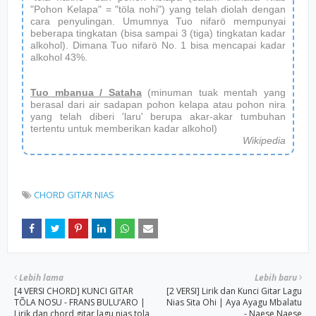
"Pohon Kelapa" = "töla nohi") yang telah diolah dengan
cara penyulingan. Umumnya Tuo nifarö mempunyai
beberapa tingkatan (bisa sampai 3 (tiga) tingkatan kadar
alkohol). Dimana Tuo nifarö No. 1 bisa mencapai kadar
alkohol 43%.
Tuo mbanua / Sataha
(minuman tuak mentah yang
berasal dari air sadapan pohon kelapa atau pohon nira
yang telah diberi 'laru' berupa akar-akar tumbuhan
tertentu untuk memberikan kadar alkohol)
Wikipedia
CHORD GITAR NIAS
Lebih lama
Lebih baru
[4 VERSI CHORD] KUNCI GITAR
[2 VERSI] Lirik dan Kunci Gitar Lagu
TÕLA NOSU - FRANS BULU’ARO |
Nias Sita Ohi | Aya Ayagu Mbalatu
Lirik dan chord gitar lagu nias tola
- Naese Naese