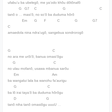
ufabu’u ba ubelegõ, me ya’odo khõu dõtõnafõ
G G7 C G C
tanõ o … masi’õ, no so’õ ba duduma hõrõ
Em G F C G G7
C
amaedola nina ndra’ugõ, sangebua sondrorogõ
G C
no ara me urõi’õ, banua omasi’õgu
G C
no ulau mofanõ, usawa mbanua sarõu
Em Am
ba wangalui lala ba wanohu fa’aurigu
G C
ba lõ irai taya’õ ba duduma hõrõgu
D G
tanõ niha tanõ omasiõgu uuuU …