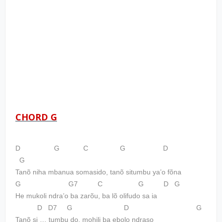
CHORD G
D G C G D
G
Tanõ niha mbanua somasido, tanõ situmbu ya’o fõna
G G7 C G D G
He mukoli ndra’o ba zarõu, ba lõ olifudo sa ia
D D7 G D G
Tanõ si … tumbu do, mohili ba ebolo ndraso