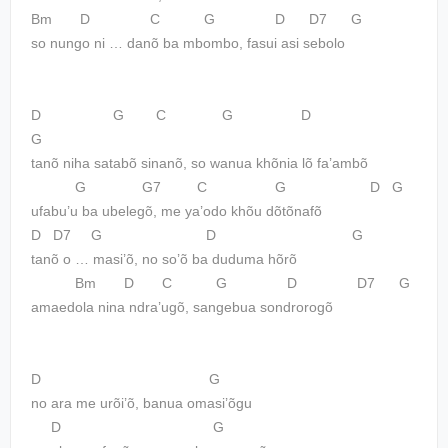
Bm D C G D D7 G
so nungo ni … danõ ba mbombo, fasui asi sebolo
D G C G D
G
tanõ niha satabõ sinanõ, so wanua khõnia lõ fa’ambõ
G G7 C G D G
ufabu’u ba ubelegõ, me ya’odo khõu dõtõnafõ
D D7 G D G
tanõ o … masi’õ, no so’õ ba duduma hõrõ
Bm D C G D D7 G
amaedola nina ndra’ugõ, sangebua sondrorogõ
D G
no ara me urõi’õ, banua omasi’õgu
D G