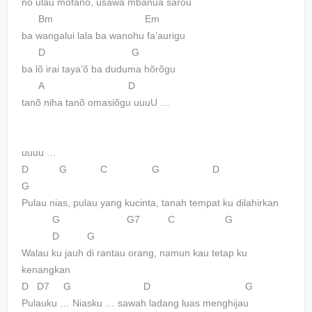
no ulau mofanõ, usawa mbanua sarõu
Bm Em
ba wangalui lala ba wanohu fa’aurigu
D G
ba lõ irai taya’õ ba duduma hõrõgu
A D
tanõ niha tanõ omasiõgu uuuU …
uuuu …
D G C G D
G
Pulau nias, pulau yang kucinta, tanah tempat ku dilahirkan
G G7 C G
D G
Walau ku jauh di rantau orang, namun kau tetap ku
kenangkan
D D7 G D G
Pulauku … Niasku … sawah ladang luas menghijau