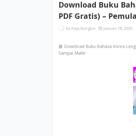
Download Buku Baha
PDF Gratis) – Pemul
by
Raja Bunglon
Januari 18, 2026
📘 Download Buku Bahasa Korea Lengkap
Sampai Mahir