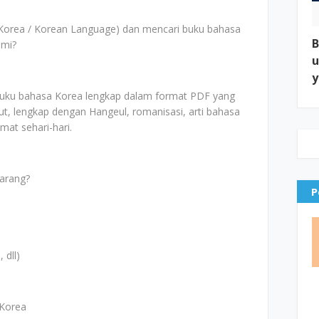
Korea / Korean Language) dan mencari buku bahasa
B
ami?
u
y
 buku bahasa Korea lengkap dalam format PDF yang
ut, lengkap dengan Hangeul, romanisasi, arti bahasa
mat sehari-hari.
arang?
P
 dll)
 Korea