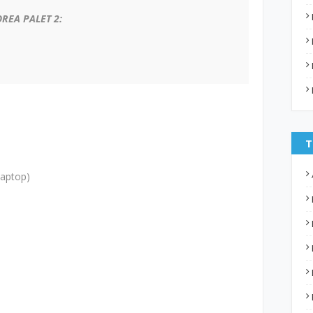
EA PALET 2:
T
laptop)