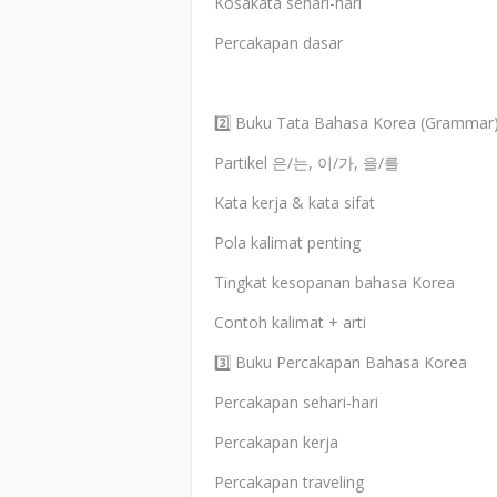
Kosakata sehari-hari
Percakapan dasar
2️⃣ Buku Tata Bahasa Korea (Grammar
Partikel 은/는, 이/가, 을/를
Kata kerja & kata sifat
Pola kalimat penting
Tingkat kesopanan bahasa Korea
Contoh kalimat + arti
3️⃣ Buku Percakapan Bahasa Korea
Percakapan sehari-hari
Percakapan kerja
Percakapan traveling