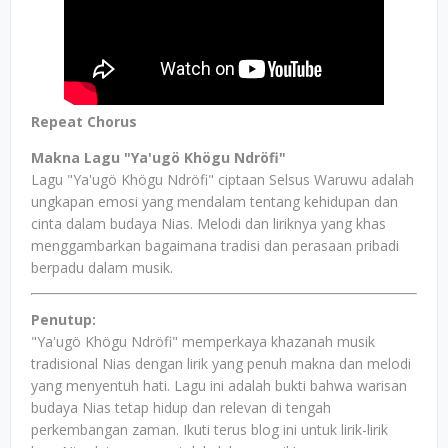
Repeat Chorus
Makna Lagu "Ya'ugö Khögu Ndröfi"
Lagu "Ya'ugö Khögu Ndröfi" ciptaan Selsus Waruwu adalah
ungkapan emosi yang mendalam tentang kehidupan dan
cinta dalam budaya Nias. Melodi dan liriknya yang khas
menggambarkan bagaimana tradisi dan perasaan pribadi
berpadu dalam musik.
Penutup:
"Ya'ugö Khögu Ndröfi" memperkaya khazanah musik
tradisional Nias dengan lirik yang penuh makna dan melodi
yang menyentuh hati. Lagu ini adalah bukti bahwa warisan
budaya Nias tetap hidup dan relevan di tengah
perkembangan zaman. Ikuti terus blog ini untuk lirik-lirik