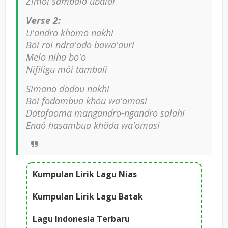
Zimöi sambalö ubaloi
Verse 2:
U'andrö khömö nakhi
Böi röi ndra'odo bawa'auri
Melö niha bö'ö
Nifiligu möi tambali
Simanö dödöu nakhi
Böi fodombua khöu wa'omasi
Datafaoma mangandrö-ngandrö salahi
Enaö hasambua khöda wa'omasi
Kumpulan Lirik Lagu Nias
Kumpulan Lirik Lagu Batak
Lagu Indonesia Terbaru