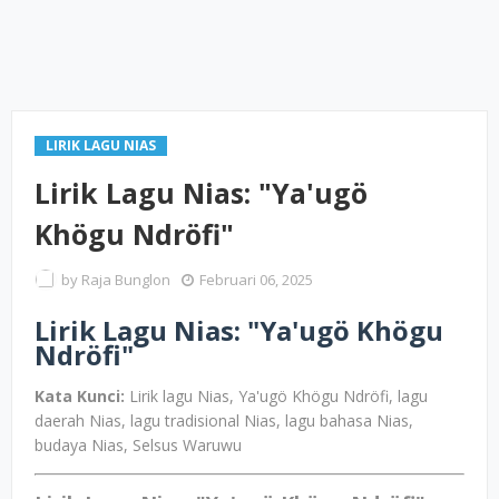
LIRIK LAGU NIAS
Lirik Lagu Nias: "Ya'ugö
Khögu Ndröfi"
by
Raja Bunglon
Februari 06, 2025
Lirik Lagu Nias: "Ya'ugö Khögu
Ndröfi"
Kata Kunci:
Lirik lagu Nias, Ya'ugö Khögu Ndröfi, lagu
daerah Nias, lagu tradisional Nias, lagu bahasa Nias,
budaya Nias, Selsus Waruwu