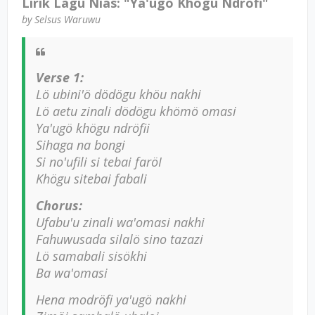
Lirik Lagu Nias: "Ya'ugö Khögu Ndröfi"
by Selsus Waruwu
Verse 1:
Lö ubini'ö dödögu khöu nakhi
Lö aetu zinali dödögu khömö omasi
Ya'ugö khögu ndröfii
Sihaga na bongi
Si no'ufili si tebai faröI
Khögu sitebai fabali
Chorus:
Ufabu'u zinali wa'omasi nakhi
Fahuwusada silalö sino tazazi
Lö samabali sisökhi
Ba wa'omasi
Hena modröfi ya'ugö nakhi