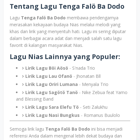
Tentang Lagu Tenga Falö Ba Dodo
Lagu
Tenga Falö Ba Dodo
membawa pendengarnya
merasakan kekayaan budaya Nias melalui melodi yang
khas dan lirik yang menyentuh hati. Lagu ini sering diputar
dalam berbagai acara adat dan menjadi salah satu lagu
favorit di kalangan masyarakat Nias.
Lagu Nias Lainnya yang Populer:
Lirik Lagu Böi Aösö
- S'nada Trio
Lirik Lagu Lau Ofanö
- Jhonatan Bll
Lirik Lagu Oriri Lumana
- Menyala Trio
Lirik Lagu Sagötö Tanö
- Nike Zebua feat Yamo
and Blessing Band
Lirik Lagu Sara Elefu Tö
- Seti Zalukhu
Lirik Lagu Nasi Bungkus
- Romanus Buulolo
Semoga lirik lagu
Tenga Falö Ba Dodo
ini bisa menjadi
referensi Anda dalam mengenal lebih dekat budaya dan