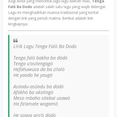
Bagi Anda yang mencintai lagu-lagu daerah Nias,
Tenga
Falö Ba Dodo
adalah salah satu lagu yang wajib didengar.
Lagu ini menghadirkan nuansa tradisional yang kental
dengan lirik yang penuh makna. Berikut adalah lirik
lengkapnya:
Lirik Lagu Tenga Falö Ba Dodo
Tenga falö bakha ba dödö
Tenga u’ositengagö
Hefahuwusa da ba zilalö
He yaodo he yaugö
Asöndu-asöndu ba dödö
Afökhö ba okolingö
Meso mbaho sitebai usawö
Ha fa’amate wogamö
He soaya aro’ö dödö