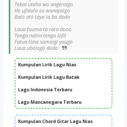
Tebai utaha wo angeraigö
He ufalala sa wanayaigö
Balö atö taya ia ba dodo
Laua fauma ta rara doöö
Tenga nahia tenga löfö
Fatua löna samaigi yaugö
Laua ubologö dodo
Kumpulan Lirik Lagu Nias
Kumpulan Lirik Lagu Batak
Lagu Indonesia Terbaru
Lagu Mancanegara Terbaru
Kumpulan Chord Gitar Lagu Nias