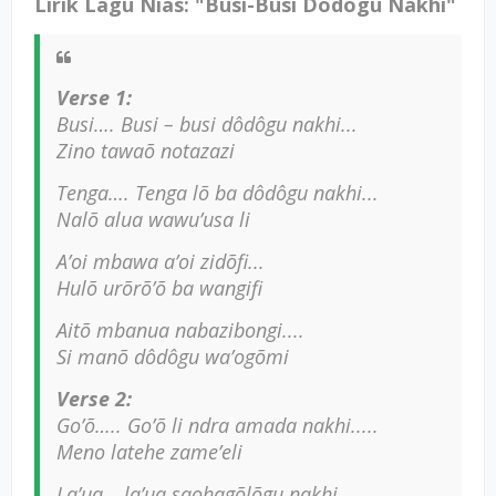
Lirik Lagu Nias: "Busi-Busi Dôdôgu Nakhi"
Verse 1:
Busi…. Busi – busi dôdôgu nakhi...
Zino tawaõ notazazi
Tenga…. Tenga lõ ba dôdôgu nakhi...
Nalõ alua wawu’usa li
A’oi mbawa a’oi zidõfi...
Hulõ urõrõ’õ ba wangifi
Aitõ mbanua nabazibongi....
Si manõ dôdôgu wa’ogõmi
Verse 2:
Go’õ….. Go’õ li ndra amada nakhi.....
Meno latehe zame’eli
La’ua… la’ua saohagõlõgu nakhi.....