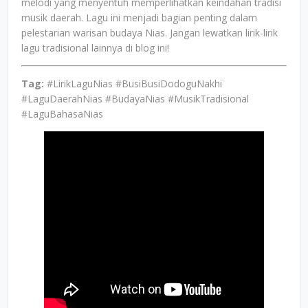
melodi yang menyentuh memperlihatkan keindahan tradisi
musik daerah. Lagu ini menjadi bagian penting dalam
pelestarian warisan budaya Nias. Jangan lewatkan lirik-lirik
lagu tradisional lainnya di blog ini!
Tag:
#LirikLaguNias #BusiBusiDodoguNakhi
#LaguDaerahNias #BudayaNias #MusikTradisional
#LaguBahasaNias