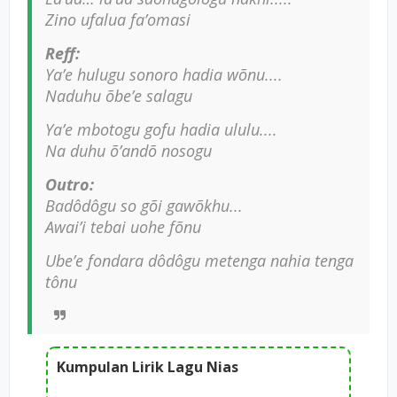
Zino ufalua fa’omasi
Reff:
Ya’e hulugu sonoro hadia wõnu....
Naduhu õbe’e salagu
Ya’e mbotogu gofu hadia ululu....
Na duhu õ’andõ nosogu
Outro:
Badôdôgu so gõi gawõkhu...
Awai’i tebai uohe fõnu
Ube’e fondara dôdôgu metenga nahia tenga
tônu
Kumpulan Lirik Lagu Nias