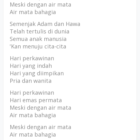
Meski dengan air mata
Air mata bahagia
Semenjak Adam dan Hawa
Telah tertulis di dunia
Semua anak manusia
'Kan menuju cita-cita
Hari perkawinan
Hari yang indah
Hari yang diimpikan
Pria dan wanita
Hari perkawinan
Hari emas permata
Meski dengan air mata
Air mata bahagia
Meski dengan air mata
Air mata bahagia