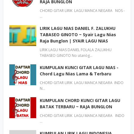
RAJA BUNGLON
CHORD GITAR LIRIK LAGU MANCA NEGARA NOS -
…
LIRIK LAGU NIAS DANIEL F. ZALUKHU
TABASEO GINOTO ~ Syair Lagu Nias
Raja Bunglon | SYAIR LAGU NIAS
LIRIK LAGU NIAS DANIEL FOLALA ZALUKHU
TABASEO GINOTO No utanög…
KUMPULAN KUNCI GITAR LAGU NIAS -
Chord Lagu Nias Lama & Terbaru
CHORD GITAR LIRIK LAGU MANCA NEGARA INDO
N…
KUMPULAN CHORD KUNCI GITAR LAGU
BATAK TERBARU ~ RAJA BUNGLON
CHORD GITAR LIRIK LAGU MANCA NEGARA INDO
…
KUMPULAN LIRIK LAGU INDONESIA