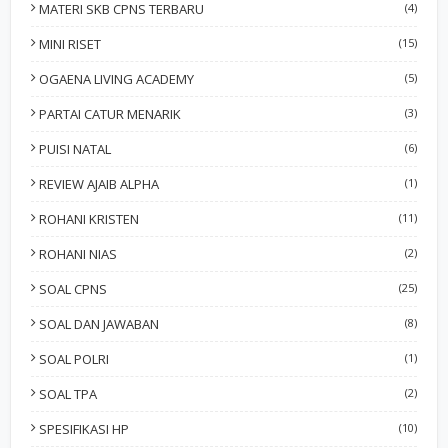
MATERI SKB CPNS TERBARU
(4)
MINI RISET
(15)
OGAENA LIVING ACADEMY
(5)
PARTAI CATUR MENARIK
(3)
PUISI NATAL
(6)
REVIEW AJAIB ALPHA
(1)
ROHANI KRISTEN
(11)
ROHANI NIAS
(2)
SOAL CPNS
(25)
SOAL DAN JAWABAN
(8)
SOAL POLRI
(1)
SOAL TPA
(2)
SPESIFIKASI HP
(10)