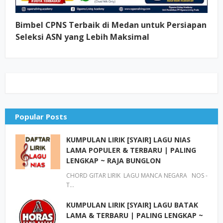
Bimbel CPNS Terbaik di Medan untuk Persiapan
Seleksi ASN yang Lebih Maksimal
Popular Posts
KUMPULAN LIRIK [SYAIR] LAGU NIAS
LAMA POPULER & TERBARU | PALING
LENGKAP ~ RAJA BUNGLON
CHORD GITAR LIRIK LAGU MANCA NEGARA NOS -
T…
KUMPULAN LIRIK [SYAIR] LAGU BATAK
LAMA & TERBARU | PALING LENGKAP ~