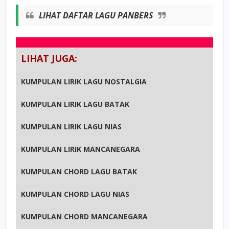
LIHAT DAFTAR LAGU PANBERS
LIHAT JUGA:
KUMPULAN
LIRIK
LAGU NOSTALGIA
KUMPULAN LIRIK LAGU BATAK
KUMPULAN
LIRIK
LAGU NIAS
KUMPULAN
LIRIK
MANCANEGARA
KUMPULAN CHORD LAGU BATAK
KUMPULAN CHORD LAGU NIAS
KUMPULAN CHORD MANCANEGARA