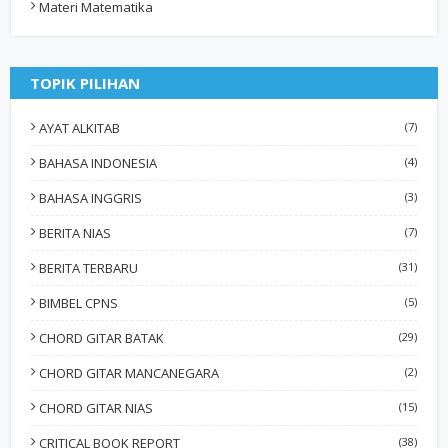
Materi Matematika
TOPIK PILIHAN
AYAT ALKITAB
(7)
BAHASA INDONESIA
(4)
BAHASA INGGRIS
(3)
BERITA NIAS
(7)
BERITA TERBARU
(31)
BIMBEL CPNS
(5)
CHORD GITAR BATAK
(29)
CHORD GITAR MANCANEGARA
(2)
CHORD GITAR NIAS
(15)
CRITICAL BOOK REPORT
(38)