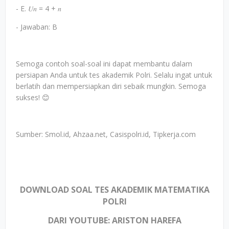
- E. 𝑈𝑛 = 4 + 𝑛
- Jawaban: B
Semoga contoh soal-soal ini dapat membantu dalam
persiapan Anda untuk tes akademik Polri. Selalu ingat untuk
berlatih dan mempersiapkan diri sebaik mungkin. Semoga
sukses! 😊
Sumber: Smol.id, Ahzaa.net, Casispolri.id, Tipkerja.com
DOWNLOAD SOAL TES AKADEMIK MATEMATIKA
POLRI
DARI YOUTUBE: ARISTON HAREFA