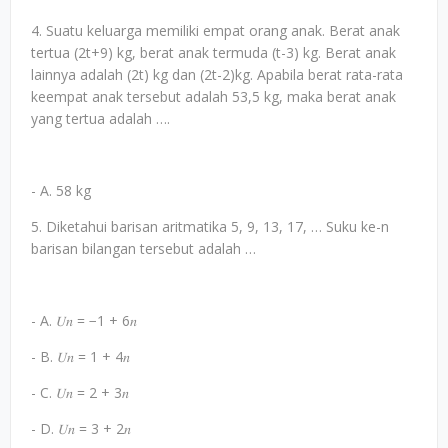
4. Suatu keluarga memiliki empat orang anak. Berat anak
tertua (2t+9) kg, berat anak termuda (t-3) kg. Berat anak
lainnya adalah (2t) kg dan (2t-2)kg. Apabila berat rata-rata
keempat anak tersebut adalah 53,5 kg, maka berat anak
yang tertua adalah ….
- A. 58 kg
5. Diketahui barisan aritmatika 5, 9, 13, 17, … Suku ke-n
barisan bilangan tersebut adalah …
- A. 𝑈𝑛 = −1 + 6𝑛
- B. 𝑈𝑛 = 1 + 4𝑛
- C. 𝑈𝑛 = 2 + 3𝑛
- D. 𝑈𝑛 = 3 + 2𝑛