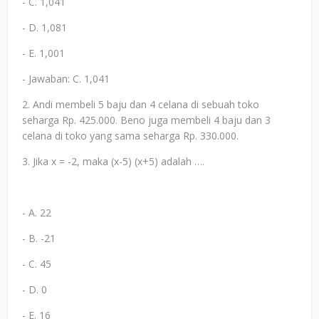
- C. 1,041
- D. 1,081
- E. 1,001
- Jawaban: C. 1,041
2. Andi membeli 5 baju dan 4 celana di sebuah toko
seharga Rp. 425.000. Beno juga membeli 4 baju dan 3
celana di toko yang sama seharga Rp. 330.000.
3. Jika x = -2, maka (x-5) (x+5) adalah ….
- A. 22
- B. -21
- C. 45
- D. 0
- E. 16