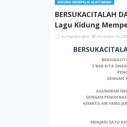
KIDUNG MEMPELAI ALKITABIAH
BERSUKACITALAH DA
Lagu Kidung Mempel
by
Raja Bunglon
November 25, 20
BERSUKACITAL
BERSUKACIT
S'BAB KITA DIG
PEN
DENGAN Y
AGUNGKAN NAM
DENGAN PENUH KA
KEMATA AIR YANG JE
MENJADI SATU K