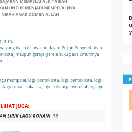
GAJARAN MEMPELAI ALKITABIAH
PKAN UNTUK MENJADI MEMPELAI NYA
 NIKAH ANAK DOMBA ALLAH
B
u
y
iralah.
lainnya yang biasa dibawakan dalam Pujian Penyembahan
entakosta) maupun gereja-gereja suku pada umumnya
i.
P
 lagu mempelai, lagu pentakosta, lagu pantekosta, lagu
, lagu rohani sukacita, lagu rohani penyembahan, lagu
LIHAT JUGA:
N LIRIK LAGU ROHANI