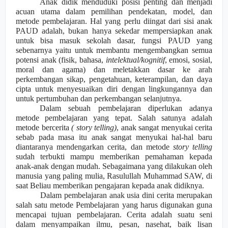
Anak didik menduduki posisi penting dan menjadi
acuan utama dalam pemilihan pendekatan, model, dan
metode pembelajaran. Hal yang perlu diingat dari sisi anak
PAUD adalah, bukan hanya sekedar mempersiapkan anak
untuk bisa masuk sekolah dasar, fungsi PAUD yang
sebenarnya yaitu untuk membantu mengembang
k
an semua
potensi anak (fisik, bahasa,
intelektual/kognitif
, emosi, sosial,
moral dan agama) dan meletakkan dasar ke
arah
perkembangan sikap, pengetahuan, keterampilan, dan daya
cipta untuk menyesuaikan diri dengan lingkungannya dan
untuk pertumbuhan dan perkembangan selanjutnya.
Dalam sebuah pembelajaran diperlukan adanya
metode pembelajaran yang tepat. Salah satunya adalah
metode bercerita
( story telling)
, anak sangat menyukai cerita
sebab pada masa itu anak sangat menyukai hal-hal baru
diantaranya mendengarkan cerita, dan metode
story telling
sudah terbukti mampu memberikan pemahaman kepada
anak-anak dengan mudah. Sebagaimana yang dilakukan oleh
manusia yang paling mulia, Rasulullah Muhammad SAW, di
saat Beliau memberikan pengajaran kepada anak didiknya.
Dalam pembelajaran anak usia dini cerita merupakan
salah satu metode Pembelajaran yang harus digunakan guna
mencapai tujuan pembelajaran. Cerita adalah suatu seni
dalam menyampaikan ilmu, pesan, nasehat, baik lisan