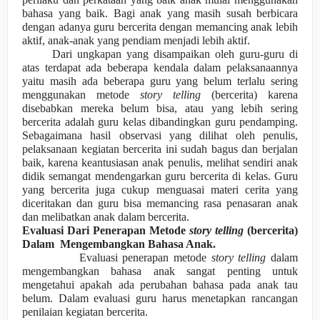
bahasa yang baik. Bagi anak yang masih susah berbicara
dengan adanya guru bercerita dengan memancing anak lebih
aktif, anak-anak yang pendiam menjadi lebih aktif.
Dari ungkapan yang disampaikan oleh guru-guru di
atas terdapat ada beberapa kendala dalam pelaksanaannya
yaitu masih ada beberapa guru yang belum terlalu sering
menggunakan metode
story telling
(bercerita) karena
disebabkan mereka belum bisa, atau yang lebih sering
bercerita adalah guru kelas dibandingkan guru pendamping.
Sebag
a
iman
a
hasil observasi yang dilihat oleh penulis,
pelaksanaan kegiatan bercerita ini sudah bagus dan berjalan
baik, karena keantusiasan anak penulis, melihat sendiri anak
didik semangat mendengarkan guru bercerita di kelas. Guru
yang bercerita juga cukup menguasai materi cerita yang
diceritakan dan guru bisa memancing rasa penasaran anak
dan melibatkan anak dalam bercerita.
Evaluasi Dari Penerapan Metode
story telling
(bercerita)
Dalam
Mengembangkan Bahasa Anak.
Evaluasi penerapan metode
story telling
dalam
mengembangkan bahasa anak sangat penting untuk
mengetahu
i
apakah ada perubahan bahasa pada anak tau
belum. Dalam evaluasi guru harus menetapkan rancangan
penilaian kegiatan bercerita.