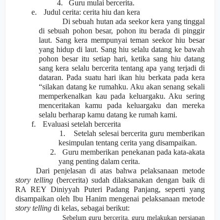
4.
Guru mulai bercerita.
e.
Judul cerita: cerita hiu dan kera
Di sebuah hutan ada seekor kera yang tinggal
di sebuah pohon besar, pohon itu berada di pinggir
laut. Sang kera mempunyai teman seekor hiu besar
yang hidup di laut. Sang hiu selalu datang ke bawah
pohon besar itu setiap hari, ketika sang hiu datang
sang kera selalu bercerita tentang apa yang terjadi di
dataran. Pada suatu hari ikan hiu berkata pada kera
“silakan datang ke rumahku. Aku akan senang sekali
memperkenalkan kau pada keluargaku. Aku sering
menceritakan kamu pada keluargaku dan mereka
selalu berharap kamu datang ke rumah kami.
f.
Evaluasi setelah bercerita
1.
Setelah selesai bercerita guru memberikan
kesimpulan tentang cerita yang disampaikan.
2.
Guru memberikan penekanan pada kata-akata
yang penting dalam cerita.
Dari penjelasan di atas bahwa pelaksanaan metode
story telling
(bercerita) sudah dilaksanakan dengan baik di
RA REY Diniyyah Puteri Padang Panjang, seperti yang
disampaikan oleh Ibu Hanim mengenai pelaksanaan metode
story telling
di kelas, sebagai berikut:
Sebelum guru bercerita, guru melakukan persiapan