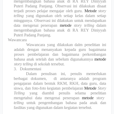
mengembangkan bahasa anak di RA REY Diniyyah
Puteri Padang Panjang. Observasi ini dilakukan disaat
terjadi proses pelajar mengajar oleh guru.
Metode
story
telling
yang digunakan oleh setiap kelas dalam setiap
minggunya. Observasi ini dilakukan untuk mendapatkan
data mengenai penerapan
metode
story telling
dalam
mengembangkan bahasa anak di RA REY Diniyyah
Puteri Padang Panjang.
2.
Wawancara
Wawancara yang dilakukan dalm penelitian ini
adalah dengan men
an
yakan kepada guru bagaimana
proses pembelajaran dan bagaimana perkembangan
bahasa anak setelah dan sebelum digunakannya
metode
story telling
di sekolah tersebut.
3.
Dokumentasi
Dalam penulisan ini, penulis memerlukan
berbagai dokumen,
di antaranya adalah program
pengajaran dalam bentuk RKM, RKH, data guru, data
siswa, dan foto-foto kegiatan pembelajar
a
n
Metode
Story
Telling
yang diambil penulis selama penelit
ian
mengetahui data mengenai penerapan
metode
story
telling
untuk pengembangan bahasa pada anak dan
fasilitas yang digunakan dalam kegiatan tersebut.