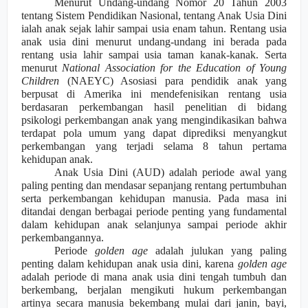
Menurut Undang-undang Nomor 20 Tahun 2003
tentang Sistem Pendidikan Nasional,
tentang Anak Usia Dini
ialah anak sejak lahir sampai usia enam tahun. Rentang usia
anak usia dini menurut undang-undang ini berada pada
rentang usia lahir sampai usia taman kanak-kanak. Serta
menurut
National Association for the Education of Young
Children
(NAEYC) Asosiasi para pendidik anak yang
berpusat di Amerika ini mendefenisikan rentang usia
berdasaran perkembangan hasil penelitian di bidang
psikologi perkembangan anak yang mengindikasikan bahwa
terdapat pola umum yang dapat diprediksi menyangkut
perkembangan yang terjadi selama 8 tahun pertama
kehidupan anak.
Anak Usia Dini (AUD) adalah periode awal yang
paling penting dan mendasar sepanjang rentang pertumbuhan
serta perkembangan kehidupan manusia. Pada masa ini
ditandai dengan berbagai periode penting yang fundamental
dalam kehidupan anak selanjunya sampai periode akhir
perkembangannya.
Periode
golden age
adalah julukan yang paling
penting dalam kehidupan anak usia dini, karena
golden age
adalah periode
di
mana
anak usia dini tengah tumbuh dan
berkembang, berjalan mengi
k
uti hukum perkembangan
artinya secara manusia bekembang mulai dari janin, bayi,