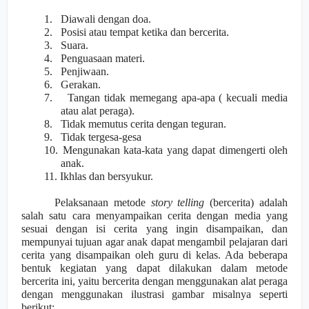
1.
Diawali dengan doa.
2.
Posisi atau tempat ketika dan bercerita.
3.
Suara.
4.
Penguasaan materi.
5.
Penjiwaan.
6.
Gerakan.
7.
Tangan tidak memegang apa-apa ( kecuali media
atau alat peraga).
8.
Tidak memutus cerita dengan teguran.
9.
Tidak tergesa-gesa
10.
Mengunakan kata-kata yang dapat dimengerti oleh
anak.
11.
Ikhlas dan bersyukur.
Pelaksanaan metode
story telling
(bercerita) adalah
salah satu cara menyampaikan cerita dengan media yang
sesuai dengan isi cerita yang ingin disampaikan, dan
mempunyai tujuan agar anak dapat mengambil pelajaran dari
cerita yang disampaikan oleh guru di
kelas. Ada beberapa
bentuk kegiatan yang dapat dilakukan dalam metode
bercerita ini, yaitu bercerita dengan menggunakan alat peraga
dengan menggunakan ilustrasi gambar misalnya seperti
berikut: