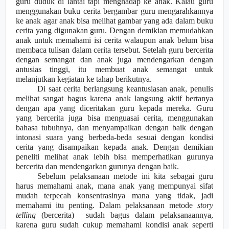
guru duduk di lantai tapi menghadap ke
anak. Kalau guru
meng
g
unakan buku cerita bergambar guru mengarahkannya
ke
anak agar anak bisa melihat gambar yang ada dalam buku
cerita yang digunakan guru. Dengan demikian memudahkan
anak untuk memahami isi cerita walaupun anak belum bisa
membaca tulisan dalam cerita tersebut. Setelah guru bercerita
dengan semangat dan anak juga mendengarkan dengan
antusias tinggi, itu membuat anak semangat untuk
melanjutkan kegiatan ke tahap berikutnya.
Di saat cerita berlan
g
sung keantusiasan anak, penulis
melihat sangat bagus kar
e
na anak lan
g
sung aktif bertanya
dengan apa yang diceritakan guru kepada mereka. Guru
yang bercerita juga bisa menguasai cerita, menggunakan
bahasa tubuhnya, dan menyampaikan dengan baik dengan
intonasi suara yang berbeda-beda sesuai dengan kondisi
cerita yang disampaikan kepada anak. Dengan demikian
peneliti melihat anak lebih bisa memperhatikan gurunya
bercerita dan mendengarkan gurunya dengan baik.
Sebelum pelaksanaan metode ini kita sebagai guru
harus memahami anak, mana anak yang mempunyai sifat
mudah terpecah konsentrasinya mana yang tidak, jadi
memahami itu penting. Dalam pelaksanaan metode
story
telling
(bercerita)
sudah bagus dalam pelaksanaannya,
karena guru sudah cukup memahami kondisi anak seperti