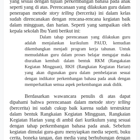
yang sesuai dengan tujuan perkembangan bahasa pada anak
seperti yang di atas. Perencanaan yang dilakukan guru dalam
penerapan metode
story telling
(bercerita) ini dalam kelas
sudah direncanakan dengan rencana-rencana kegiatan baik
dalam mingguan, dan harian. Seperti yang sampaikan oleh
kepala sekolah Ibu Yanti berikut ini:
Dalam tahap perencanaan yang dilakukan guru
adalah menjalankan kurikulum PAUD, kemudian
dikembangkan menjadi program kerja tahunan. Untuk
memudahkan guru dalam proses belajar mengajar maka
diuraikan kembali dalam bentuk RKM (Rangakaian
Kegiatan Mingguan), RKH (Rangkaian Kegiatan Harian)
yang akan digunakan guru dalam pembelajaran sesuai
dengan indikator perkembangan bahasa pada anak dengan
memperhatikan semua aspek perkembangan anak didik.
Berdasarkan wawancara penulis di atas dapat
dipahami bahwa perencan
a
an dalam metode
story telling
(bercerita) ini sudah cukup baik karena sudah terstruktur
dalam bentuk Rangkaian Kegiatan Mingguan, Rangkaian
Kegiatan Harian yang di ambil dari kurikulum yang sesuai
dengan tahap perkembangan bahasa pada anak. Sebelum
kegiatan dimulai guru-guru menyiapkan media seperti, buku
cerita, boneka tangan, dan media yang berhubungan dengan