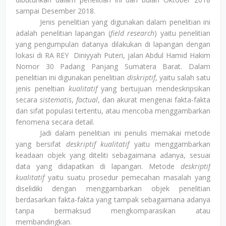
sampai Desember 2018.
Jenis penelitian yang digunakan dalam penelitian ini
adalah penelitian lapangan (
field research
) yaitu penelitian
yang pengumpulan datanya dilakukan di lapangan dengan
lokasi
di RA REY
Diniyyah Puteri, jalan Abdul Hamid Hakim
Nomor 30 Padang Panjang Sumatera Barat. Dalam
penelitian ini digunakan penelitian
diskriptif
, yaitu salah satu
jenis peneltian
kualitatif
yang bertujua
n
mendeskripsikan
secara
sistematis
,
factual
, dan akurat mengenai fakta-fakta
dan sifat populasi tertentu, atau mencoba menggambarkan
fenomena secara detail.
Jadi d
alam penelitian ini penulis memakai metode
yang bersifat
deskriptif
kualitatif
yaitu menggambarkan
keadaan objek yang diteliti sebagaimana adanya, sesuai
data yang didapatkan di lapangan. Metode
deskriptif
kualitatif
yaitu suatu prosedur pemecahan masalah yang
diselidiki dengan menggambarkan objek penelitian
berdasarkan fakta-fakta yang tampak sebagaimana adanya
tanpa bermaksud mengkomparasikan atau
membandingkan
.