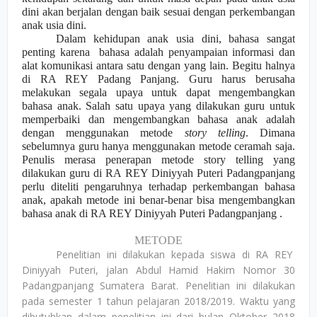
dini akan berjalan dengan baik sesuai dengan perkembangan
anak usia dini.
Dalam kehidupan anak usia dini, bahasa sangat
penting karena
bahasa adalah penyampaian informasi dan
alat komunikasi antara satu dengan yang lain. Begitu halnya
di RA REY Padang Panjang. Guru harus berusaha
melakukan segala upaya untuk dapat mengembangkan
bahasa anak. Salah satu upaya yang dilakukan guru untuk
memperbaiki dan mengembangkan bahasa anak adalah
dengan menggunakan metode
story telling
. Dimana
sebelumnya guru hanya menggunakan metode ceramah saja.
Penulis merasa penerapan metode story telling yang
dilakukan guru di RA REY Diniyyah Puteri Padangpanjang
perlu diteliti pengaruhnya terhadap perkembangan bahasa
anak, apakah metode ini benar-benar bisa mengembangkan
bahasa anak di RA REY Diniyyah Puteri Padangpanjang .
METODE
Penelitian ini dilakukan kepada siswa di RA REY
Diniyyah Puteri, jalan Abdul Hamid Hakim Nomor 30
Padang
p
anjang Sumatera Barat. Penelitian ini dilakukan
pada semester 1 tahun pelajaran 2018/2019. Waktu yang
dibutuhkan dalam penelitian ini dari bulan Oktober 2018