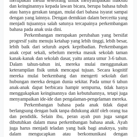
merupakan media seseorang untuk menyampaikan maksud
dan keinginannya kepada lawan bicara, berupa bahasa tubuh
atau hanya gerakan tangan, mulai dari bahasa isyarat sampai
dengan yang lainnya. Dengan demikian dalam bercerita yang
menjadi tujuannya salah satunya tercapainya perkembangan
bahasa pada anak usia dini.
Perkembangan merupakan perubahan yang bersifat
progresif yaitu menuju ketahap yang lebih tinggi, lebih besar,
lebih baik dari seluruh aspek kepribadian. Perkembangan
anak cepat sekali, sebelum mereka masuk sekolah taman
kanak-kanak dan sekolah dasar, yaitu antara umur 3-6 tahun.
Dalam tahun-tahun ini, mereka mulai menggunakan
keterampilan fisik untuk mencapai tujuan. Secara kognitif
mereka mulai berkembang dan mengerti sekolah dari
hubungan mereka dengan dunia sekitar. Pada umur 6 tahun
anak-anak dapat berbicara hampir sempurna, tidak hanya
meng
g
ukapkan keingin
an
nya dan kebutuhannya, tetapi juga
menyampaikan ide-ide dan pengalaman-pengelaman mereka.
Perkembangan bahasa pada anak tidak dapat
berlangsung dengan baik tanpa didukung aktif oleh orang tua
dan pendidik. Selain ibu, peran ayah pun juga sangat
dibutuhkan dalam masa perkembangan bahasa anak. Ayah
juga harus menjadi teladan yang baik bagi anaknya, yaitu
dalam mengucapkan atau berkomunikasi dengan