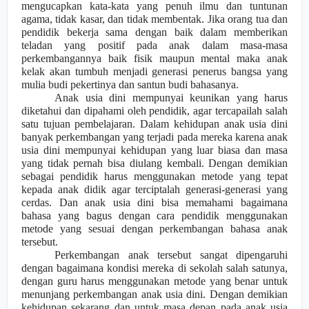
mengucapkan kata-kata yang penuh ilmu dan tuntunan
agama, tidak kasar, dan tidak membentak. Jika orang tua dan
pendidik bekerja sama dengan baik dalam memberikan
teladan yang positif pada anak dalam masa-masa
perkembangannya baik fisik maupun mental maka anak
kelak akan tumbuh menjadi generasi penerus bangsa yang
mulia budi pekertinya dan santun budi bahasanya.
Anak usia dini mempunyai keunikan yang harus
diketahui dan dipahami oleh pendidik, agar tercapailah salah
satu tujuan pembelajaran. Dalam kehidupan anak usia dini
banyak perkembangan yang terjadi pada mereka karena anak
usia dini mempunyai kehidupan yang luar biasa dan masa
yang tidak pernah bisa diulang kembali. Dengan demikian
sebagai pendidik harus menggun
a
kan metode yang tepat
kepada anak didik agar terciptalah generasi-generasi yang
cerdas. Dan anak usia dini bisa memahami bagaimana
bahasa yang bagus dengan cara pendidik meng
g
un
a
kan
metode yang sesuai dengan perkembangan bahasa anak
tersebut.
Perkembangan anak tersebut sangat dipengaruhi
dengan bagaimana kondisi mereka di sekolah salah satunya,
dengan guru harus menggunakan metode yang benar untuk
menunjang perkembang
an
anak usia dini. Dengan demikian
kehidupan sekarang dan untuk masa depan pada anak usia