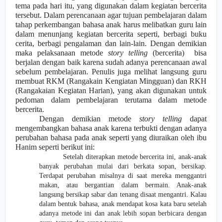
tema pada hari itu, yang digunakan dalam kegiatan bercerita
tersebut. Dalam perencanaan agar tujuan pembelajaran dalam
tahap perkembangan bahasa anak harus melibatkan guru lain
dalam menunjang kegiatan bercerita seperti, berbagi buku
cerita, berbagi pengalaman dan lain-lain. Dengan demikian
maka pelaksanaan metode
story telling
(bercerita)
bisa
berjalan dengan baik karena sudah adanya perencanaan awal
sebelum pembelajaran. Penulis juga melihat langsung guru
me
m
buat RKM (Rangakain Kengiatan Mingguan) dan RKH
(Rangakaian Kegiatan Harian), yang akan digunakan untuk
pedoman dalam pembelajaran terutama dalam metode
bercerita.
Dengan demikian metode
story telling
dapat
mengembangkan bahasa anak karena terbukti dengan adanya
perubahan bahasa pada anak seperti yang diuraikan
oleh
ibu
Hanim seperti berikut ini:
Setelah diterapkan metode bercerita ini, anak-anak
banyak perubahan mulai dari berkata sopan, bersikap.
Terdapat perubahan misalnya di
saat mereka meng
g
antri
makan, atau bergantian dalam bermain. Anak-anak
langsu
n
g bersikap sabar dan tenang disaat mengantri. Kalau
dalam bentuk bahasa, anak mendapat kosa kata baru setelah
adanya metode ini dan anak lebih sopan berbicara dengan