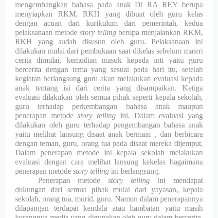
mengembangkan bahasa pada anak Di RA REY berupa
menyiapkan RKM, RKH yang dibuat oleh guru kelas
dengan acuan dari kurikulum dari pemerintah, kedua
pelaksanaan metode
story telling
berupa menjalankan RKM,
RKH yang sudah disusun oleh guru. Pelaksanaan ini
dilakukan mulai dari pembukaan saat dikelas sebelum materi
cerita dimulai, kemudian masuk kepada inti yaitu guru
bercerita dengan tema yang sesuai pada hari itu, setelah
kegiatan berlangsung guru akan melakukan evaluasi kepada
anak tentang isi dari cerita yang disampaikan. Ketiga
evaluasi dilakukan oleh semua pihak seperti kepala sekolah,
guru terhadap perkembangan bahasa anak maupun
penerapan metode
story telling
ini. Dalam evaluasi yang
dilakukan oleh guru terhadap pengembangan bahasa anak
yaitu melihat lansung disaat anak bermain , dan berbicara
dengan teman, guru, orang tua pada disaat mereka dijemput.
Dalam penerapan metode ini kepala sekolah melakukan
evaluasi dengan cara melihat lansung kekelas bagaimana
penerapan metode
story telling
ini berlangsung.
Penerapan metode
story telling
ini mendapat
dukungan dari semua pihak mulai dari yayasan, kepala
sekolah, orang tua, murid, guru. Namun dalam penerapannya
dilapangan terdapat kendala atau hambatan yaitu masih
kurangnya media yang digunakan oleh guru dalam bercerita,