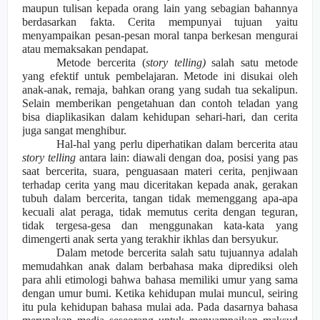
maupun tulisan kepada orang lain yang sebagian bahan
n
ya
berdasarkan fakta. Cerita mempunyai tujuan yaitu
menyampaikan pesan-pesan moral tanpa berkesan mengurai
atau memaksakan pendapat.
Metode bercerita (
story telling)
salah satu metode
yang efektif untuk pembelajaran. Metode ini disukai oleh
anak-anak, remaja, bahkan orang yang sudah tua sekalipun.
Selain memberikan pengetahuan dan contoh teladan yang
bisa diaplikasikan dalam kehidupan sehari-hari, dan cerita
juga sangat menghibur.
Hal-hal yang perlu diperhatikan dalam bercerita atau
story telling
antara lain: diawali dengan doa, posisi yang pas
saat bercerita, suara, penguasaan materi cerita, penjiwaan
terhadap cerita yang mau diceritakan kepada anak, gerakan
tubuh dalam bercerita, tangan tidak memen
g
gang apa-apa
kecuali alat peraga, tidak memutus cerita dengan teguran,
tidak tergesa-gesa dan meng
g
unakan kata-kata yang
dimengerti anak serta yang terakhir ikhlas dan bersyukur.
Dalam metode bercerita salah satu tujuannya adalah
memudahkan anak dalam berbahasa maka diprediksi oleh
para ahli etimologi bahwa bahasa memiliki umur yang sama
dengan umur bumi. Ketika kehidupan mulai muncul, seiring
itu pula kehidupan bahasa mulai ada. Pada dasarnya bahasa