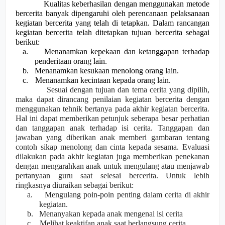
Kualitas keberhasilan dengan menggunakan metode
bercerita banyak dipengaruhi oleh perencanaan pelaksanaan
kegiatan bercerita yang telah di
tetapk
a
n. Dalam rancangan
kegiatan bercerita telah ditetapkan tujuan bercerita sebagai
berikut:
a.
Menanamkan kepekaan dan ketanggapan terhadap
penderitaan orang lain.
b.
Menanamkan kesukaan menolong orang lain.
c.
Menanamkan kecintaan kepada orang lain.
Sesuai dengan tujuan dan tema cerita yang dipilih,
maka dapat dirancang penilaian kegiatan bercerita dengan
menggunakan tehnik bertanya pada akhir kegiatan bercerita.
Hal ini dapat memberikan petunjuk seberapa besar perhatian
dan tanggapan anak terhadap isi cerita. Tanggapan dan
jawaban yang diberikan anak memberi gambaran tentang
contoh sikap menolong dan cinta kepada sesama. Evaluasi
dilakukan pada akhir kegiatan juga memberikan penekanan
dengan mengarahkan anak untuk mengulang atau menjawab
pertanyaan guru saat selesai bercerita. Untuk lebih
ringkasnya diuraikan sebagai berikut:
a.
Mengulang poin-poin penting dalam cerita di
akhir
kegiatan.
b.
Mena
n
yakan kepada anak mengenai isi cerita
c.
Melihat keaktifan anak saat berlangsung cerita