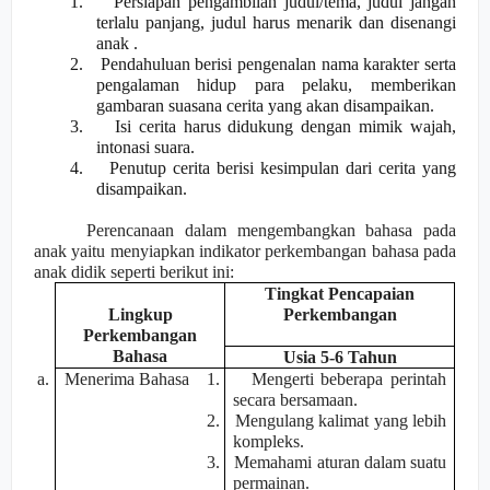
1.
Persiapan pengambilan judul/tema, judul jangan
terlalu panjang, judul harus menarik dan disenangi
anak .
2.
Pendahuluan berisi pengenalan nama karakter serta
pengalaman hidup para pelaku, memberikan
gambaran suasana cerita yang akan disampaikan.
3.
Isi cerita harus didukung dengan mimik wajah,
intonasi suara.
4.
Penutup cerita berisi kesimpulan dari cerita yang
disampaikan.
Perencanaan dalam mengembangkan bahasa pada
anak yaitu menyiapkan indikator perkembangan bahasa pada
anak didik seperti berikut ini:
Tingkat Pencapaian
Lingkup
Perkembangan
Perkembangan
Bahasa
Usia 5-6 Tahun
a.
Menerima Bahasa
1.
Mengerti beberapa perintah
secara bersamaan.
2.
Mengulang kalimat yang lebih
kompleks.
3.
Memahami aturan dalam suatu
permainan.