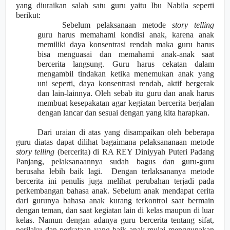
yang diuraikan salah satu guru yaitu Ibu Nabila seperti
berikut:
Sebelum pelaksanaan metode
story telling
guru harus memahami kondisi anak, kar
e
na anak
memiliki daya konsentrasi rendah maka guru harus
bisa menguasai dan memahami anak-anak saat
bercerita lan
g
sung. Guru harus cekatan dalam
mengambil tindakan ketika menemukan anak yang
uni seperti, daya konsentrasi rendah, aktif bergerak
dan lain-lainnya. Oleh sebab itu guru dan anak harus
membuat kesepakatan agar kegiatan bercerita berjalan
dengan lancar dan sesuai dengan yang kita harapkan.
Dari uraian di atas yang disampaikan oleh beberapa
guru diatas dapat dilihat bagaimana pelaksananaan metode
story telling
(bercerita) di RA REY Diniyyah Puteri Padang
Panjang, pelaksanaannya sudah bagus dan guru-guru
berusaha lebih baik lagi.
Dengan terlaksananya metode
bercerita ini penulis juga melihat perubahan terjadi pada
perkembangan bahasa anak. Sebelum anak mendapat cerita
dari gurunya bahasa anak kurang terkontrol saat bermain
dengan teman, dan saat kegiatan lain di kelas maupun di
luar
kelas. Namun dengan adanya guru bercerita tentang sifat,
perilaku dan perkataan yang baik anak mulai men
g
gunakan