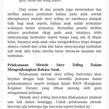
guru, teman dan orang tuanya.
Dari uraian di atas penulis juga menemukan dan
melihat adanya perubahan bahasa pada anak setelah
diterapkannya metode
story telling
ini membawa dampak
baik bagi anak seperti, bahasa anak sudah terstruktur
walaupun belum semuanya. Kemudian penulis melihat
adanya perubahan sikap pada anak misalnya lebih
menyanyangi tumbuhan seperti bunga yang ada di depan
kelas, biasanya anak-anak suka mengambilnya tetapi dengan
adanya contoh dari cerita kita harus menyanyangi tumbuhan
jadi anak tahu kalau mereka harus merawan tanaman dan
tumbuhan.
Pelaksanaan Metode
Story Telling
Dalam
Mengembangkan Bahasa Anak
Pelaksanaan metode
story telling
(bercerita) akan
berjalan dengan baik harus memiliki pedoman dalam
pelaksanaannya seperti terdapat dalam RKH (Rangkaian
Kegi
a
tan Harian) yang dibuat lansung oleh guru
sebagaimana terlampir.
Metode
story telling
(bercerita) dilaksanakan minimal
satu kali dalam seminggu. Untuk pelaksanaan metode
bercerita ada beberapa tips bercerita seperti berikut ini :